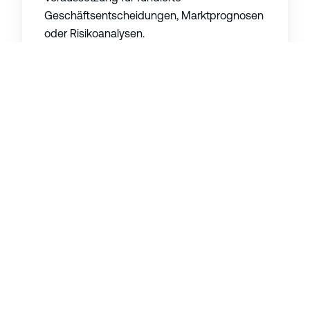
Geschäftsentscheidungen, Marktprognosen
oder Risikoanalysen.
Innovative Wettbewerbsvorteile
Unternehmen mit einer klaren Datenstrategie
können
neue Geschäftsmodelle entwickeln,
z. B. durch datenbasierte Services,
personalisierte Kundenangebote oder die
Optimierung von Wertschöpfungsketten.
Daten werden so zu einem
strategischen
Asset,
das den Vorsprung gegenüber
Wettbewerbern ausmachen kann.