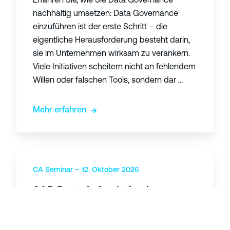
I
e
nachhaltig umsetzen: Data Governance
i
r
einzuführen ist der erste Schritt – die
n
n
eigentliche Herausforderung besteht darin,
A
a
sie im Unternehmen wirksam zu verankern.
n
n
Viele Initiativen scheitern nicht an fehlendem
a
c
Willen oder falschen Tools, sondern dar …
l
e
y
:
Mehr erfahren
t
S
i
o
c
k
s
S
l
w
A
CA Seminar – 12. Oktober 2026
a
i
P
p
SAP Data & Analytics im
r
D
p
Controlling
k
a
t
u
t
e