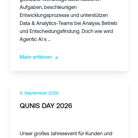
,
Aufgaben, beschleunigen
b
Entwicklungsprozesse und unterstützen
e
Data & Analytics-Teams bei Analyse, Betrieb
s
und Entscheidungsfindung. Doch wie wird
s
Agentic AI s …
e
r
,
Mehr erfahren
s
m
a
Q
r
U
4. September 2026
t
N
e
QUNIS DAY 2026
I
r
S
:
D
S
A
Unser großes Jahresevent für Kunden und
o