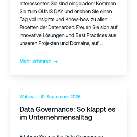
Y
Interessenten Sie sind eingeladen! Kommen
s
2
Sie zum QUNIS DAY und erleben Sie einen
e
0
Tag voll Insights und Know-how zu allen
t
2
Facetten der Datenarbeit. Freuen Sie sich auf
z
6
innovative Lösungen und Best Practices aus
e
unseren Projekten und Domains, auf …
n
S
Mehr erfahren
i
e
A
g
D
e
a
Webinar - 10. September 2026
n
t
Data Governance: So klappt es
t
a
im Unternehmensalltag
i
G
c
o
A
v
Erfahren Sie, wie Sie Data Governance