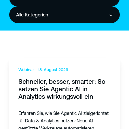
Alle Kategorien
S
c
Webinar - 13. August 2026
h
Schneller, besser, smarter: So
n
setzen Sie Agentic AI in
e
Analytics wirkungsvoll ein
l
l
Erfahren Sie, wie Sie Agentic AI zielgerichtet
e
für Data & Analytics nutzen: Neue AI-
r
gestützte Werkzeuge automatisieren