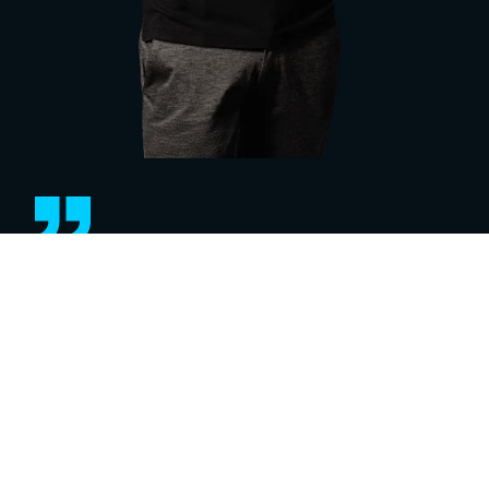
Eine Lösung kann nur mit dem
notwendigen Fachwissen erfolgreich
sein. Holen Sie sich aktuelles Know-
how zu Technologien, Trends und
Best Practices in unseren Webinaren
und auf Events.