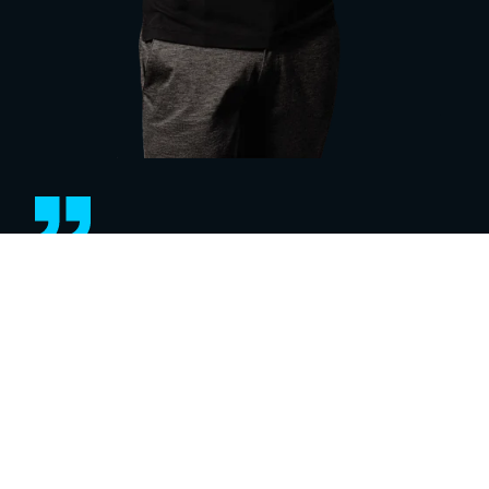
Eine Lösung kann nur mit dem
notwendigen Fachwissen erfolgreich
sein. Holen Sie sich aktuelles Know-
how zu Technologien, Trends und
Best Practices in unseren Webinaren
und auf Events.