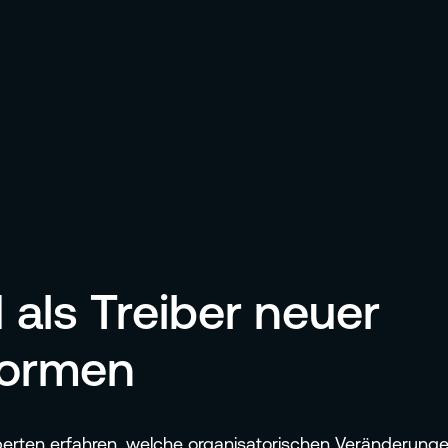
als Treiber neuer
formen
perten erfahren, welche organisatorischen Veränderun