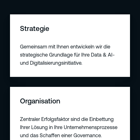
S
t
Strategie
r
a
Gemeinsam mit Ihnen entwickeln wir die
t
strategische Grundlage für Ihre Data & AI-
e
und Digitalisierungsinitiative.
g
i
e
O
r
Organisation
g
a
Zentraler Erfolgsfaktor sind die Einbettung
n
Ihrer Lösung in Ihre Unternehmensprozesse
i
und das Schaffen einer Governance.
s