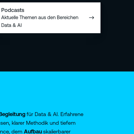
Podcasts
Aktuelle Themen aus den Bereichen
Data & AI
 Begleitung
für Data & AI. Erfahrene
sen, klarer Methodik und tiefem
ance, dem
Aufbau
skalierbarer