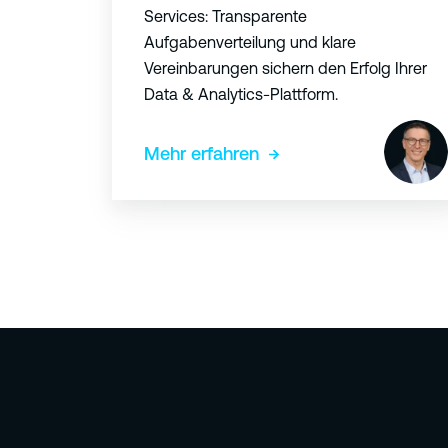
e
Services: Transparente
r
Aufgabenverteilung und klare
B
Vereinbarungen sichern den Erfolg Ihrer
e
Data & Analytics-Plattform.
t
r
Mehr erfahren
i
e
b
s
s
u
p
p
o
r