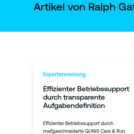
Artikel von Ralph Ga
E
ff
Expertenmeinung
i
Effizienter Betriebssupport
z
durch transparente
i
Aufgabendefinition
e
n
Effizienter Betriebssupport durch
t
maßgeschneiderte QUNIS Care & Run