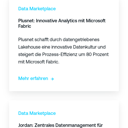
l
Data Marketplace
u
Plusnet: Innovative Analytics mit Microsoft
s
Fabric
n
e
Plusnet schafft durch datengetriebenes
t
Lakehouse eine innovative Datenkultur und
:
steigert die Prozess-Effizienz um 80 Prozent
mit Microsoft Fabric.
I
n
Mehr erfahren
n
o
v
a
J
t
o
Data Marketplace
i
r
Jordan: Zentrales Datenmanagement für
v
d