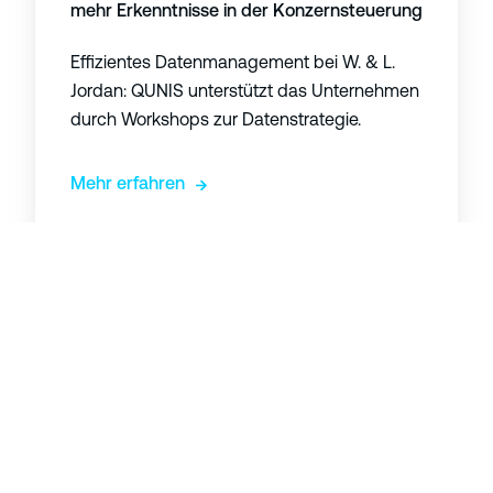
mehr Erkenntnisse in der Konzernsteuerung
e
a
A
n
Effizientes Datenmanagement bei W. & L.
n
:
Jordan: QUNIS unterstützt das Unternehmen
a
Z
durch Workshops zur Datenstrategie.
l
e
y
n
Mehr erfahren
t
t
i
r
c
a
s
l
m
e
i
s
t
D
M
a
i
t
c
e
E
r
n
Expertenmeinungen