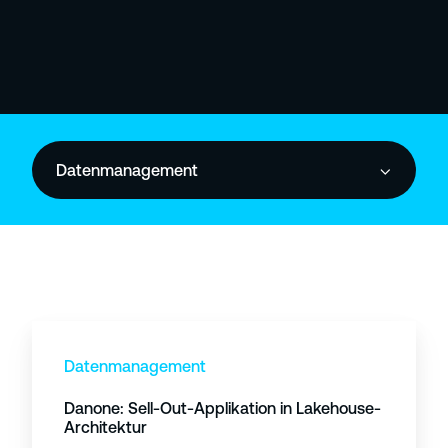
Datenmanagement
D
a
Datenmanagement
n
Danone: Sell-Out-Applikation in Lakehouse-
o
Architektur
n