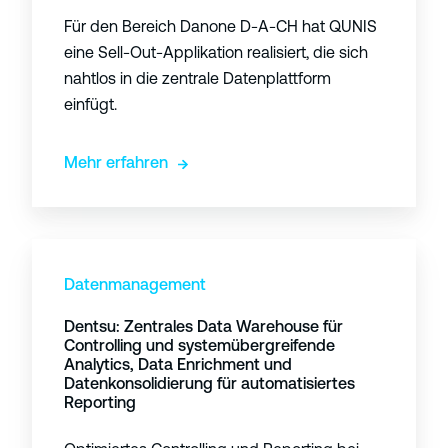
e
Für den Bereich Danone D-A-CH hat QUNIS
:
eine Sell-Out-Applikation realisiert, die sich
S
nahtlos in die zentrale Datenplattform
e
einfügt.
l
l
Mehr erfahren
-
O
u
t
D
-
e
Datenmanagement
A
n
Dentsu: Zentrales Data Warehouse für
p
t
Controlling und systemübergreifende
p
s
Analytics, Data Enrichment und
l
u
Datenkonsolidierung für automatisiertes
Reporting
i
:
k
Z