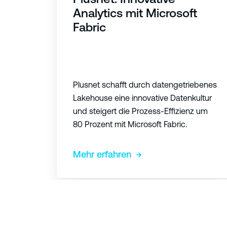
s
Analytics mit Microsoft
n
Fabric
e
t
:
Plusnet schafft durch datengetriebenes
I
Lakehouse eine innovative Datenkultur
n
und steigert die Prozess-Effizienz um
n
80 Prozent mit Microsoft Fabric.
o
v
Mehr erfahren
a
t
i
v
e