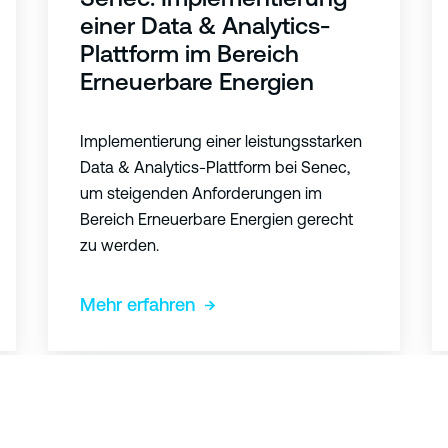
e
t
einer Data & Analytics-
c
e
Plattform im Bereich
:
r
Erneuerbare Energien
I
P
m
h
Implementierung einer leistungsstarken
p
a
Data & Analytics-Plattform bei Senec,
l
r
um steigenden Anforderungen im
e
m
Bereich Erneuerbare Energien gerecht
m
a
zu werden.
e
:
n
U
Mehr erfahren
t
m
i
f
e
a
r
s
u
s