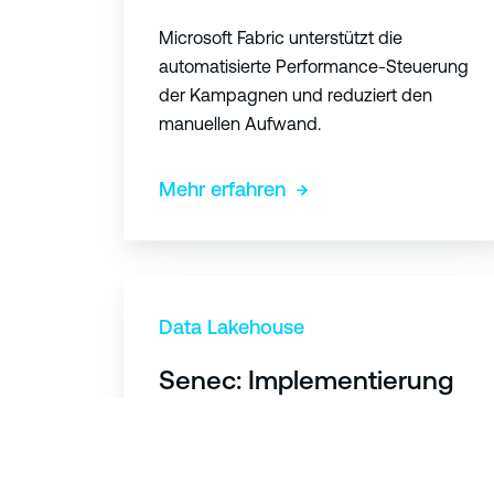
k
Microsoft Fabric unterstützt die
:
automatisierte Performance-Steuerung
P
der Kampagnen und reduziert den
e
manuellen Aufwand.
r
f
Mehr erfahren
o
r
m
S
a
e
Data Lakehouse
n
n
c
Senec: Implementierung
e
e
einer Data & Analytics-
c
-
Plattform im Bereich
:
S
Erneuerbare Energien
I