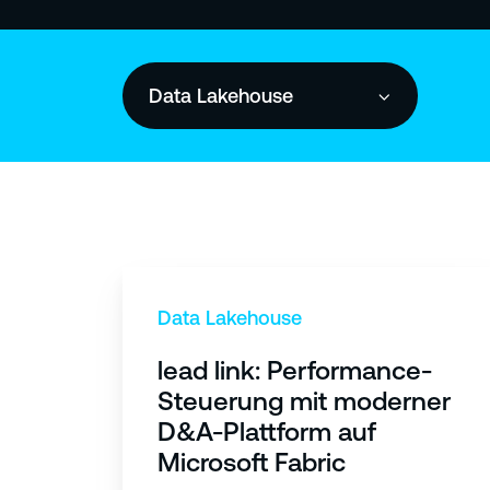
Data Lakehouse
l
e
Data Lakehouse
a
lead link: Performance-
d
Steuerung mit moderner
l
D&A-Plattform auf
i
Microsoft Fabric
n