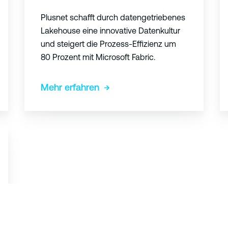
:
S
Plusnet schafft durch datengetriebenes
e
Lakehouse eine innovative Datenkultur
I
l
und steigert die Prozess-Effizienz um
n
l
80 Prozent mit Microsoft Fabric.
n
-
o
O
Mehr erfahren
v
u
a
t
t
-
i
A
v
p
e
p
A
l
n
i
a
k