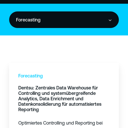
Forecasting
D
e
Forecasting
n
Dentsu: Zentrales Data Warehouse für
t
Controlling und systemübergreifende
s
Analytics, Data Enrichment und
u
Datenkonsolidierung für automatisiertes
Reporting
:
Z
Optimiertes Controlling und Reporting bei
e